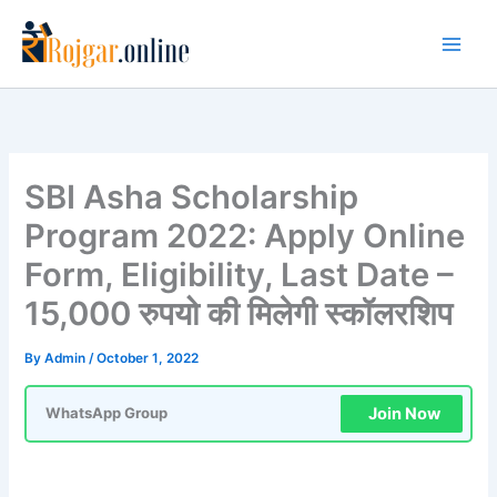
Skip
to
content
SBI Asha Scholarship
Program 2022: Apply Online
Form, Eligibility, Last Date –
15,000 रुपयो की मिलेगी स्कॉलरशिप
By
Admin
/
October 1, 2022
Join Now
WhatsApp Group