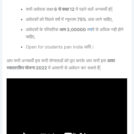
सभी आवेदक कक्षा
6 से कक्षा 12
में पढने वालें अभ्यार्थी हो|
आवेदकों को पिछले वर्षो में न्यूनतम
75%
अंक लाने चाहिए,
आवेदकों के परिवारिक
आय 3,00000
रु
प
यें से अधिक नही होने
चाहिए,
Open for students pan India आदि।
आप सभी अभ्यार्थी इस सभी योग्यताओं को पूरा करके आप सभी इस
आशा
स्कालरशिप योजना 2022
में आसानी से आवेदन कर सकते हैं|