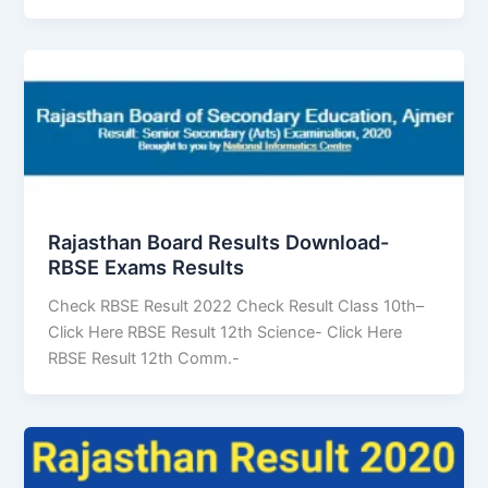
Rajasthan Board Results Download-
RBSE Exams Results
Check RBSE Result 2022 Check Result Class 10th–
Click Here RBSE Result 12th Science- Click Here
RBSE Result 12th Comm.-