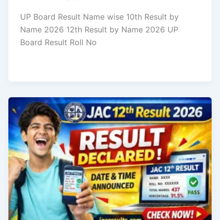
UP Board Result Name wise 10th Result by
Name 2026 12th Result by Name 2026 UP
Board Result Roll No