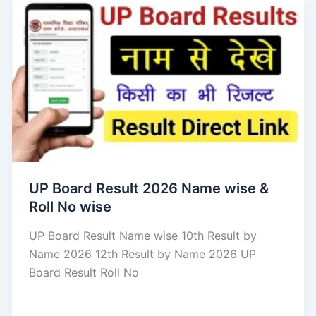
UP Board Result 2026 Name wise &
Roll No wise
UP Board Result Name wise 10th Result by
Name 2026 12th Result by Name 2026 UP
Board Result Roll No