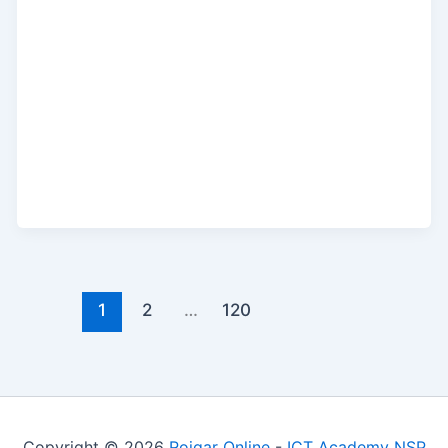
1
2
…
120
Copyright © 2026
Rojgar Online
-
ICT Academy NSP