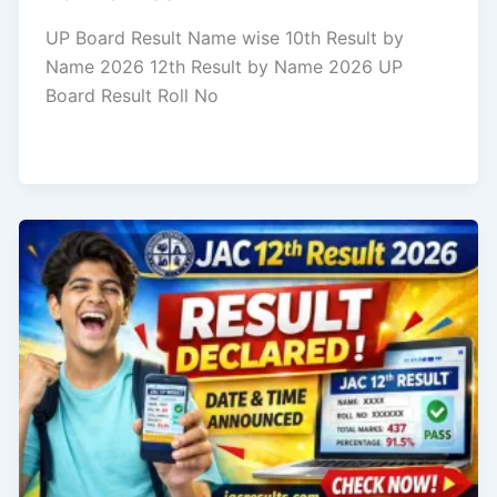
UP Board Result Name wise 10th Result by
Name 2026 12th Result by Name 2026 UP
Board Result Roll No