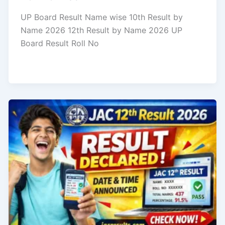
UP Board Result Name wise 10th Result by
Name 2026 12th Result by Name 2026 UP
Board Result Roll No