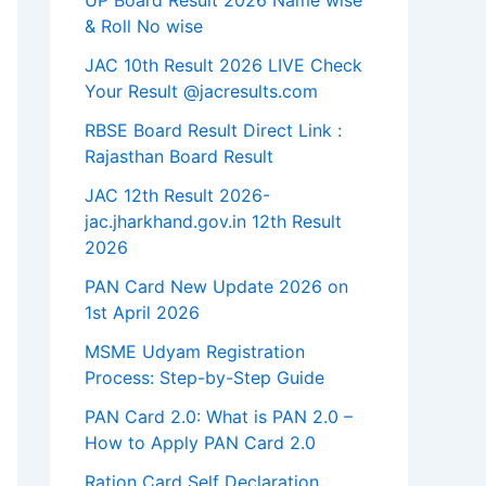
UP Board Result 2026 Name wise
& Roll No wise
JAC 10th Result 2026 LIVE Check
Your Result @jacresults.com
RBSE Board Result Direct Link : ​
Rajasthan Board Result
JAC 12th Result 2026-
jac.jharkhand.gov.in 12th Result
2026
PAN Card New Update 2026 on
1st April 2026
MSME Udyam Registration
Process: Step-by-Step Guide
PAN Card 2.0: What is PAN 2.0 –
How to Apply PAN Card 2.0
Ration Card Self Declaration