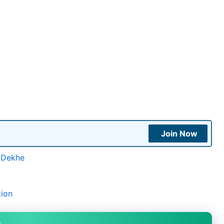
Join Now
e Dekhe
tion
s