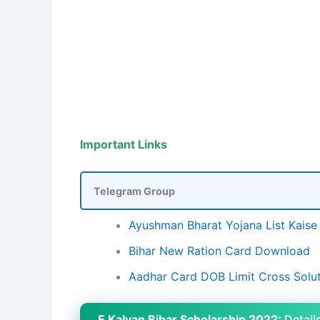
Important Links
Telegram Group
Ayushman Bharat Yojana List Kais
Bihar New Ration Card Download
Aadhar Card DOB Limit Cross Solu
E Kalyan Bihar Scholarship 2022:
Detail