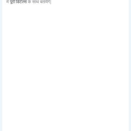
में
पूरी डिटेल्स
के साथ बतायेंगे|