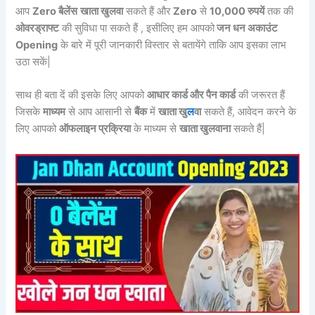
आप
Zero बैलेंस
खाता खुलवा
सकते हैं और
Zero
से
10,000 रुपयें
तक की
ओवरड्राफ्ट
की सुविधा पा सकते हैं , इसीलिए हम आपको
जन धन अकाउंट
Opening
के बारे में पूरी जानकारी विस्तार से बतायेंगे ताकि आप इसका लाभ
उठा सकें|
साथ ही बता दें की इसके लिए आपको
आधार कार्ड और पैन कार्ड
की जरूरत हैं
जिसके
माध्यम
से आप आसानी से
बैंक
में
खाता खु
ल
वा
सकते हैं, आवेदन करने के
लिए आपको
ऑफलाइन प्रक्रिया
के माध्यम से
खाता खुलवाना
सकते हैं|