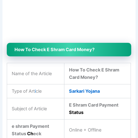
How To Check E Shram Card Money?
How To Check E Shram
Name of the Article
Card Money?
Type of Art
i
cle
Sarkari Yojana
E Shram Card Payment
Subject of Article
S
tatus
e shram Payment
Online + Offline
Status
C
h
eck