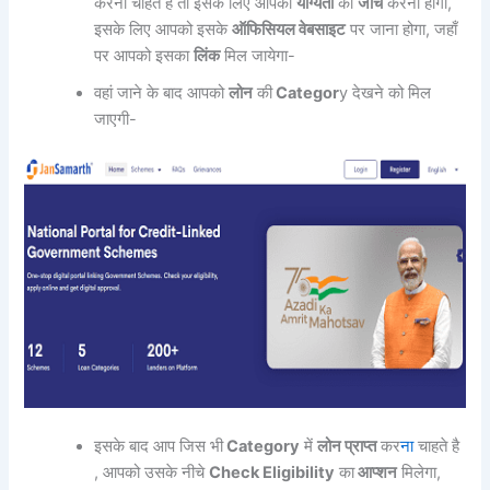
करना चाहते है तो इसके लिए आपको
योग्यता
की
जाँच
करनी होगी,
इसके लिए आपको इसके
ऑफिसियल वेबसाइट
पर जाना होगा, जहाँ
पर आपको इसका
लिंक
मिल जायेगा-
वहां जाने के बाद आपको
लोन
की
Categor
y देखने को मिल
जाएगी-
इसके बाद आप जिस भी
Category
में
लोन प्राप्त
कर
ना
चाहते है
, आपको उसके नीचे
Check Eligibility
का
आप्शन
मिलेगा,