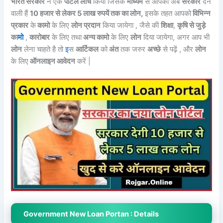
भारत सरकार
ने एक
पोर्टल लांच
किया जिसके
माध्यम
से आपको
अब
सरकार
देने
वाली हैं
10 हजार से लेकर 5 लाख रुपयें तक का लोन,
इसके तहत आपको
विभिन्न
प्रकार
के
कामो
के लिए
लोन प्रदान
किया जायेगा , जैसे की
शिक्षा
,
कृषि से जुड़े
का
मो
,
कारोबार
के लिए तथा
अन्य कामो
के लिए
लोन
दिया जायेगा, अगर आप भी
लोन
लेना चाहते है तो
इ
स
आर्टिकल
को
अंत
तक जरुर
अच्छे
से पढ़ें , और
लोन
के लिए
ऑनलाइन आवेदन
करें |
Government New Loan Portan : Details