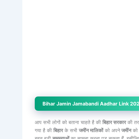
Bihar Jamin Jamabandi Aadhar Link 2024 : ब
आप सभी लोगों को बताना चाहते है की
बिहार सरकार
की तर
गया है की
बिहार
के सभी
जमींन मालिकों
को अपने
जमींन
को
बहुत बड़ी
समस्याओं
का सामना करना पड़ सकता हैं
,
इसीलि