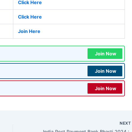
Click Here
Click Here
Join Here
Join Now
Join Now
Join Now
NEX
India Post Payment Bank Bharti 2024 : इंडिया पोस्ट पेमेंट 