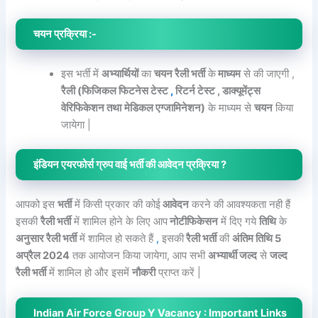
चयन प्रक्रिया :-
इस भर्ती में
अभ्यार्थियों
का
चयन रैली भर्ती
के
माध्यम
से की जाएगी ,
रैली (फिजिकल फिटनेस टेस्ट
,
रिटर्न टेस्ट , डाक्यूमेंट्स
वेरिफिकेशन तथा
मेडिकल एग्जामिनेशन)
के माध्यम से
चयन
किया
जायेगा |
इंडियन एयरफोर्स ग्रुप वाई भर्ती की आवेदन प्रक्रिया ?
आपको इस
भर्ती
में किसी प्रकार की कोई
आवेदन
करने की आवश्यकता नही हैं
इसकी
रैली भर्ती
में शामिल होने के लिए आप
नोटीफिकेसन
में दिए गये
तिथि
के
अनुसार रैली भर्ती
में शामिल हो सकते हैं
,
इसकी
रैली भर्ती
की
अंतिम तिथि 5
अप्रैल 2024
तक आयोजन किया जायेगा, आप सभी
अभ्यार्थी जल्द
से
जल्द
रैली भर्ती
में शामिल हो और इसमें
नौकरी
प्राप्त करें |
Indian Air Force Group Y Vacancy : Important Links