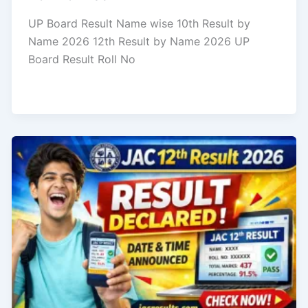
UP Board Result Name wise 10th Result by
Name 2026 12th Result by Name 2026 UP
Board Result Roll No