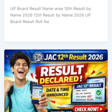
UP Board Result Name wise 10th Result by
Name 2026 12th Result by Name 2026 UP
Board Result Roll No