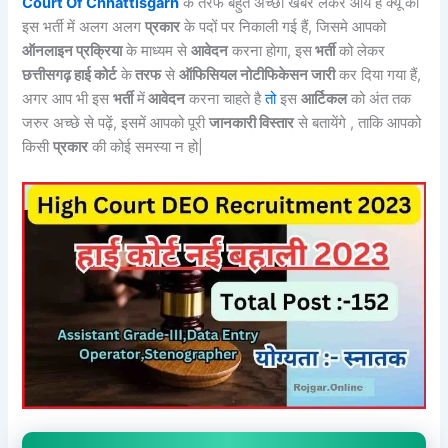
Court Of Chhattisgarh
के तरफ बहुत अच्छी खबर लेकर आये है क्यूँ की
इस भर्ती में अलग अलग
प्रकार
के पदों पर निकाली गई हैं, जिसमे आपको
ऑनलाइन प्रक्रिया
के माध्यम से
आवेदन
करना होगा, इस
भर्ती
को लेकर
छत्तीसगढ़ हाई कोर्ट
के
तरफ
से
ऑफिसियल नोटीफिकेसन जारी
कर दिया गया हैं,
अगर आप भी इस
भर्ती
में
आवेदन
करना चाहते है
तो
इस
आर्टिकल
को अंत तक
जरुर अच्छे से पढ़ें, इसमें आपको पूरी
जानकारी विस्तार
से बतायेंगे , ताकि आपको
किसी
प्रकार
की कोई समस्या न हो|