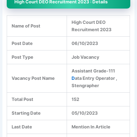
High Court DEO Recruitment 2023 : Details
High Court DEO
Name of Post
Recruitment 2023
Post Date
06/10/2023
Post Type
Job Vacancy
Assistant Grade-111
Vacancy Post Name
D
ata Entry Operator ,
Stengrapher
Total Post
152
Starting Date
05/10/2023
Last Date
Mention In Article