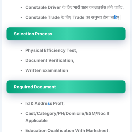
Constable Driver
के लिए
भारी वाहन का लाइसेंस
होने चाहिए,
Constable Trade
के लिए
Trade
का
अनुभव
होना चा
हि
ए |
Selection Process
Physical Efficiency Test,
Document Verification,
Written Examination
Required Document
I’d & Addre
s
s Proff,
Cast/Category/PH/Domicile/ESM/Noc If
Applicable
Education Qualification With Marksheet,