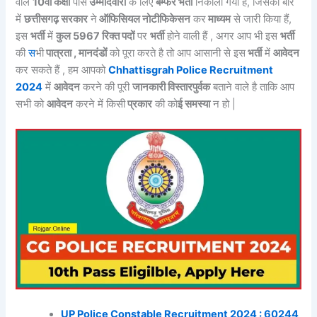
वाले
10वीं कक्षा
पास
उम्मीदवारों
के लिए
बम्फर भर्ती
निकाली गयी हैं, जिसकी बारे
में
छत्तीसगढ़ सरकार
ने
ऑफिसियल नोटीफिकेसन
कर
माध्यम
से जारी किया हैं,
इस
भर्ती
में
कुल 5967 रिक्त पदों
पर
भर्ती
होने वाली हैं , अगर आप भी इस
भर्ती
की
स
भी
पात्रता , मानदंडों
को पूरा करते है तो आप आसानी से इस
भर्ती
में
आवेदन
कर सकते हैं , हम आपको
Chhattisgrah Police Recruitment
2024
में
आवेदन
करने की पूरी
जानकारी विस्तारपुर्वक
बताने वाले है ताकि आप
सभी को
आवेदन
करने में किसी
प्रकार
की को
ई समस्या
न हो |
UP Police Constable Recruitment 2024 : 60244