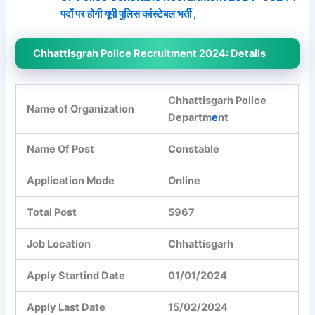
पदों पर होगी यूपी पुलिस कांस्टेबल भर्ती ,
Chhattisgrah Police Recruitment 2024:
Details
Chhattisgarh Police
Name of Organization
Departm
e
nt
Name Of Post
Constable
Application Mode
Online
Total Post
5967
Job Location
Chhattisgarh
Apply Startind Date
01/01/2024
Apply Last Date
15/02/2024