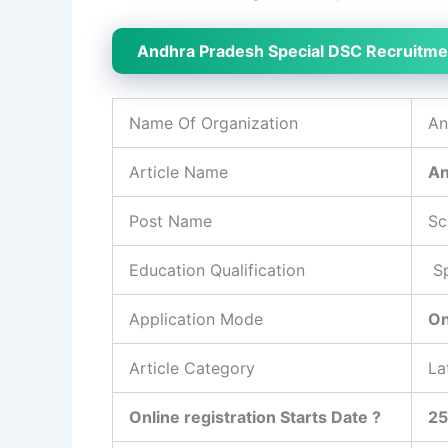
Andhra Pradesh Special DSC Recruitm
Name Of Organization
An
Article Name
An
Post Name
Sc
Education Qualification
Sp
Application Mode
On
Article Category
La
Online registration Starts Date ?
25