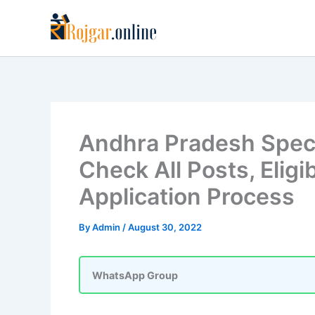
Skip
to
content
Andhra Pradesh Spec
Check All Posts, Eligib
Application Process
By
Admin
/
August 30, 2022
WhatsApp Group