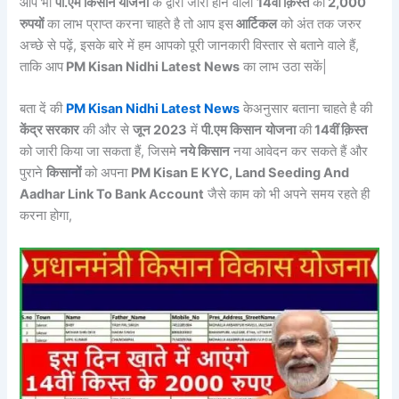
आप भी
पी.एम किसान योजना
के द्वारा जारी होने वाली
14वीं क़िस्त
का
2,000
रुपयों
का लाभ प्राप्त करना चाहते है तो आप इस
आर्टिकल
को अंत तक जरुर
अच्छे से पढ़ें, इसके बारे में हम आपको पूरी जानकारी विस्तार से बताने वाले हैं,
ताकि आप
PM Kisan Nidhi Latest News
का लाभ उठा सकें|
बता दें की
PM Kisan Nidhi Latest News
केअनुसार बताना चाहते है की
केंद्र सरकार
की और से
जून 2023
में
पी.एम किसान
योजना
की
14वीं क़िस्त
को जारी किया जा सकता हैं, जिसमे
नये किसान
नया आवेदन कर सकते हैं और
पुराने
किसानों
को अपना
PM Kisan E KYC, Land Seeding And
Aadhar Link To Bank Account
जैसे काम को भी अपने समय रहते ही
करना होगा,