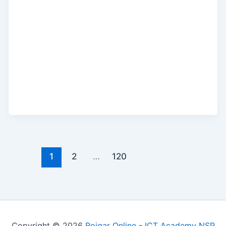
1
2
…
120
Copyright © 2026
Rojgar Online
-
ICT Academy NSP