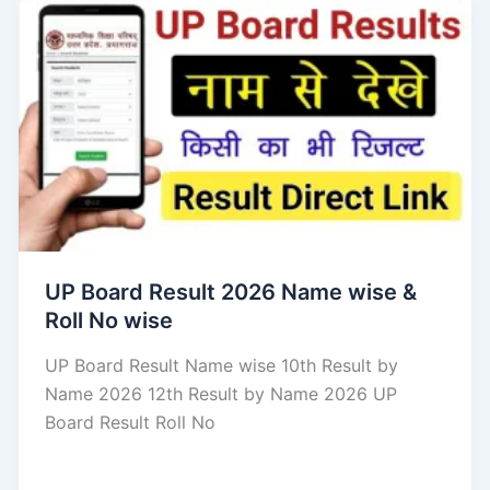
UP Board Result 2026 Name wise &
Roll No wise
UP Board Result Name wise 10th Result by
Name 2026 12th Result by Name 2026 UP
Board Result Roll No