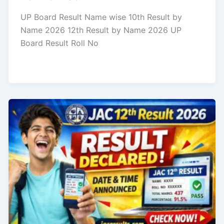
UP Board Result Name wise 10th Result by
Name 2026 12th Result by Name 2026 UP
Board Result Roll No