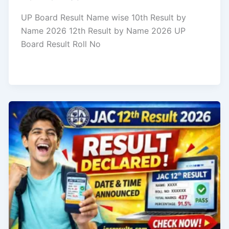
UP Board Result Name wise 10th Result by
Name 2026 12th Result by Name 2026 UP
Board Result Roll No