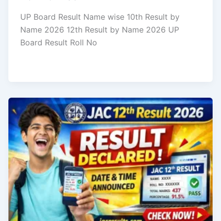
UP Board Result Name wise 10th Result by
Name 2026 12th Result by Name 2026 UP
Board Result Roll No