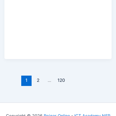
1
2
…
120
Copyright © 2026
Rojgar Online
-
ICT Academy NSP