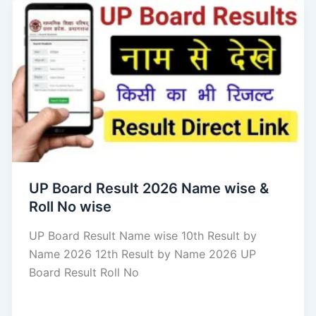
UP Board Result 2026 Name wise &
Roll No wise
UP Board Result Name wise 10th Result by
Name 2026 12th Result by Name 2026 UP
Board Result Roll No