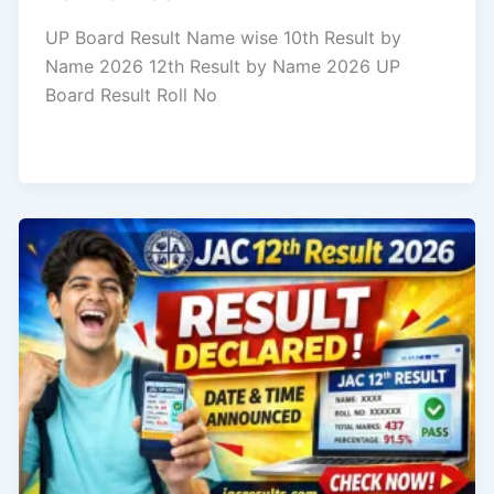
UP Board Result Name wise 10th Result by
Name 2026 12th Result by Name 2026 UP
Board Result Roll No