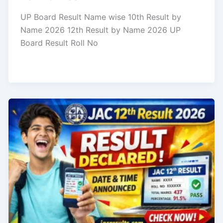
UP Board Result Name wise 10th Result by
Name 2026 12th Result by Name 2026 UP
Board Result Roll No