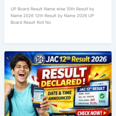
UP Board Result Name wise 10th Result by
Name 2026 12th Result by Name 2026 UP
Board Result Roll No