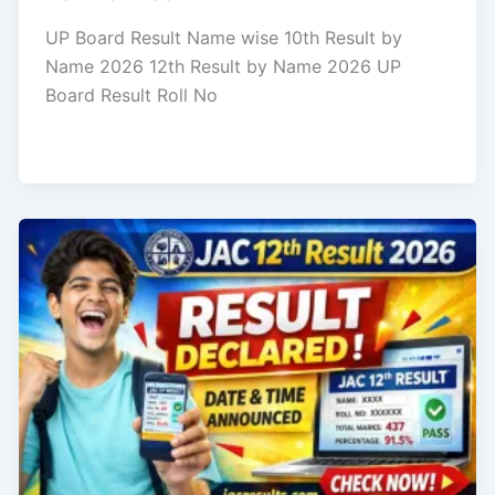
UP Board Result Name wise 10th Result by
Name 2026 12th Result by Name 2026 UP
Board Result Roll No