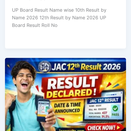
UP Board Result Name wise 10th Result by
Name 2026 12th Result by Name 2026 UP
Board Result Roll No