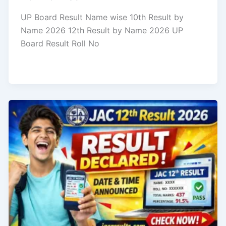
UP Board Result Name wise 10th Result by
Name 2026 12th Result by Name 2026 UP
Board Result Roll No