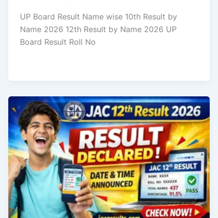
UP Board Result Name wise 10th Result by
Name 2026 12th Result by Name 2026 UP
Board Result Roll No