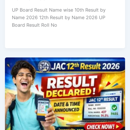
UP Board Result Name wise 10th Result by
Name 2026 12th Result by Name 2026 UP
Board Result Roll No