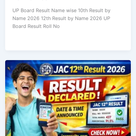
UP Board Result Name wise 10th Result by
Name 2026 12th Result by Name 2026 UP
Board Result Roll No