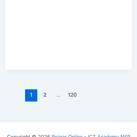
1
2
…
120
Copyright © 2026
Rojgar Online
-
ICT Academy NSP