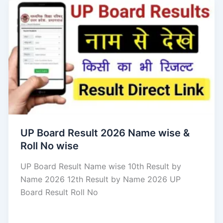
UP Board Result 2026 Name wise &
Roll No wise
UP Board Result Name wise 10th Result by
Name 2026 12th Result by Name 2026 UP
Board Result Roll No