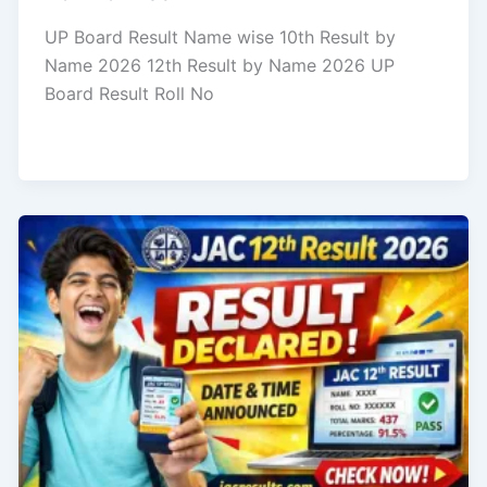
UP Board Result Name wise 10th Result by
Name 2026 12th Result by Name 2026 UP
Board Result Roll No