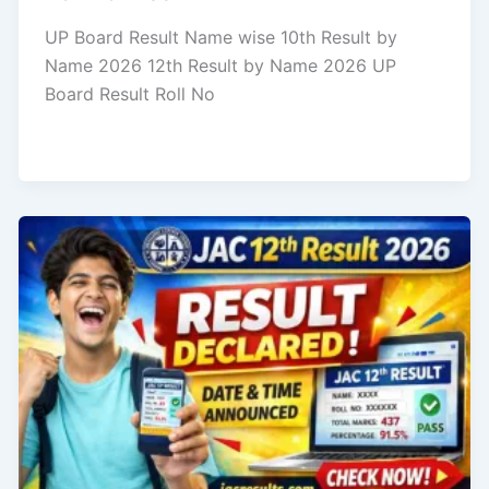
UP Board Result Name wise 10th Result by
Name 2026 12th Result by Name 2026 UP
Board Result Roll No