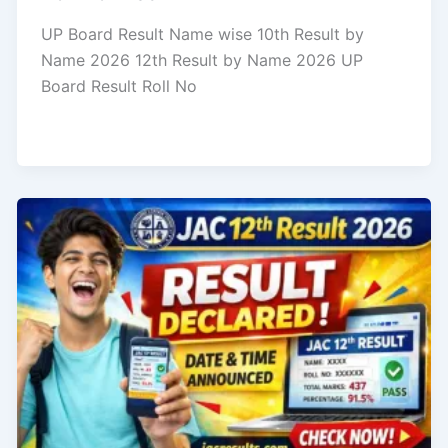
UP Board Result Name wise 10th Result by
Name 2026 12th Result by Name 2026 UP
Board Result Roll No