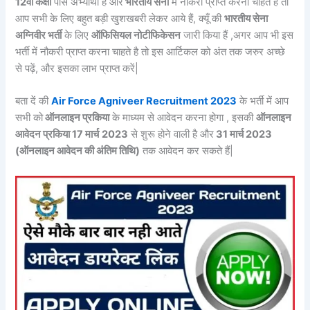
12वीं कक्षा
पास अभ्यार्थी है और
भारतीय सेना
में नौकरी प्राप्त करना चाहते है तो
आप सभी के लिए बहुत बड़ी खुशखबरी लेकर आये हैं, क्यूँ की
भारतीय सेना
अग्निवीर भर्ती
के लिए
ऑफिसियल नोटीफिकेसन
जारी किया हैं ,अगर आप भी इस
भर्ती में नौकरी प्राप्त करना चाहते है तो इस आर्टिकल को अंत तक जरुर अच्छे
से पढ़ें, और इसका लाभ प्राप्त करें|
बता दें की
Air Force Agniveer Recruitment 2023
के भर्ती में आप
सभी को
ऑनलाइन प्रकिया
के माध्यम से आवेदन करना होगा , इसकी
ऑनलाइन
आवेदन प्रकिया 17 मार्च
2023
से शुरू होने वाली है और
31 मार्च 2023
(ऑनलाइन आवेदन की अंतिम तिथि)
तक आवेदन कर सकते हैं|