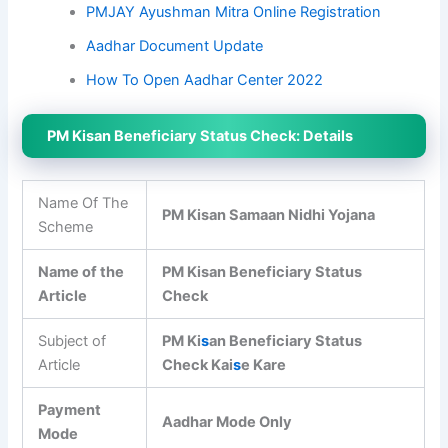
PMJAY Ayushman Mitra Online Registration
Aadhar Document Update
How To Open Aadhar Center 2022
PM Kisan Beneficiary Status Check: Details
Name Of The
PM Kisan Samaan Nidhi Yojana
Scheme
Name of the
PM Kisan Beneficiary Status
Article
Check
Subject of
PM Ki
s
an Beneficiary Status
Article
Check Kai
s
e Kare
Payment
Aadhar Mode Only
Mode