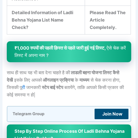
Detailed Information of Ladli
Please Read The
Behna Yojana List Name
Article
Check?
Completely.
₹1,000 रुपयों की पहली क़िस्त से पहले जारी हुई नई लिस्ट,
ऐसे चेक करें
लिस्ट में अपना नाम ?
साथ ही साथ यह भी बता देना चाहते है की
लाडली बहना योजना लिस्ट कैसे
देखें
इसके लिए आपको
ऑनलाइन प्रक्रिया
के
माध्यम
से चेक करना होगा,
जिसकी पू
री
जानकारी
स्टेप बाई स्टेप
बतायेंगे, ताकि आपको किसी प्रकार की
कोई समस्या न हो|
Join Now
Telegram Group
Step By Step Online Process Of Ladli Behna Yojana