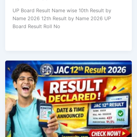
UP Board Result Name wise 10th Result by
Name 2026 12th Result by Name 2026 UP
Board Result Roll No