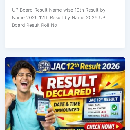
UP Board Result Name wise 10th Result by
Name 2026 12th Result by Name 2026 UP
Board Result Roll No