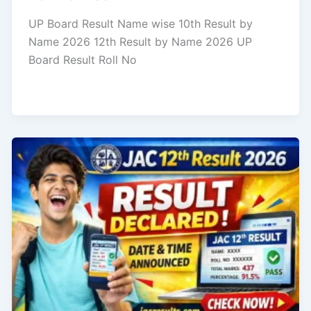
UP Board Result Name wise 10th Result by
Name 2026 12th Result by Name 2026 UP
Board Result Roll No