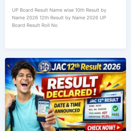
UP Board Result Name wise 10th Result by
Name 2026 12th Result by Name 2026 UP
Board Result Roll No