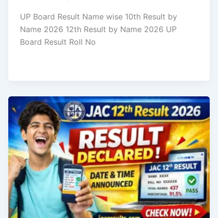
UP Board Result Name wise 10th Result by
Name 2026 12th Result by Name 2026 UP
Board Result Roll No