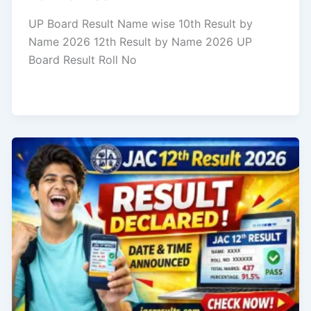
UP Board Result Name wise 10th Result by
Name 2026 12th Result by Name 2026 UP
Board Result Roll No