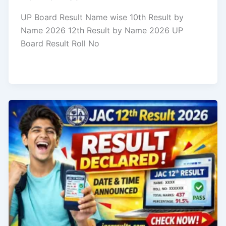
UP Board Result Name wise 10th Result by
Name 2026 12th Result by Name 2026 UP
Board Result Roll No