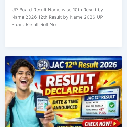
UP Board Result Name wise 10th Result by
Name 2026 12th Result by Name 2026 UP
Board Result Roll No