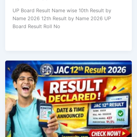
UP Board Result Name wise 10th Result by
Name 2026 12th Result by Name 2026 UP
Board Result Roll No