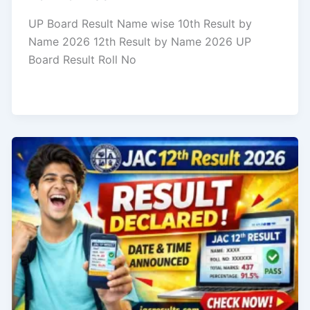
UP Board Result Name wise 10th Result by
Name 2026 12th Result by Name 2026 UP
Board Result Roll No